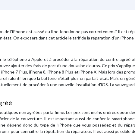
 de l’iPhone est cassé ou il ne fonctionne pas correctement? Il est répa
n état. On exposera dans cet article le tarif de la réparation d’un iPhone
 le téléphone à Apple et à procéder à la réparation du centre agréé of
uvez ajouter des frais de port d’une douzaine d’euros. Ce prix s’appliqu
7, iPhone 7 Plus, iPhone 8, iPhone 8 Plus et iPhone X. Mais lors des pro
areil ralenti lorsque la batterie n’était plus en parfait état. Mais en gén
tuellement de procéder à une nouvelle installation d’iOS. La sauvegar
gréé
boutiques non agréées par la firme. Les prix sont moins onéreux pour des 
icier de la couverture. Il est important aussi de confier le smartphon
iPhone dépend donc du type de l’iPhone que vous possédez et du répara
orums pour connaître la réputation du réparateur. Il est aussi possible